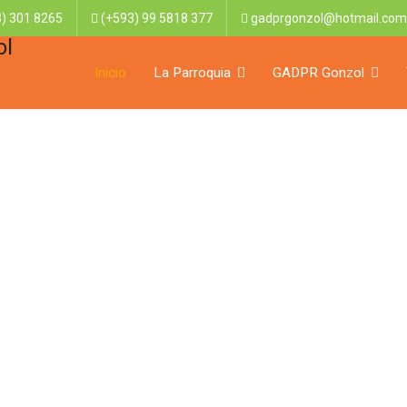
) 301 8265
(+593) 99 5818 377
gadprgonzol@hotmail.com
Inicio
La Parroquia
GADPR Gonzol