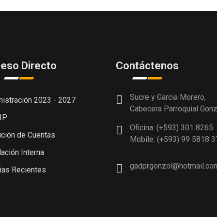
eso Directo
Contáctenos
Sucre y Garcia Morero,
istración 2023 - 2027
Cabecera Parroquial Gonz
IP
Oficina: (+593) 301 8265
ción de Cuentas
Mobile: (+593) 99 5818 3
ación Interna
gadprgonzol@hotmail.co
ias Recientes