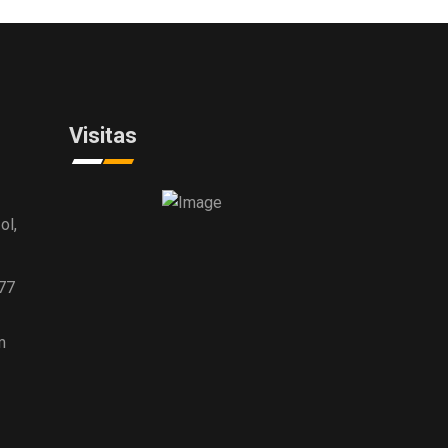
Visitas
ol,
77
m