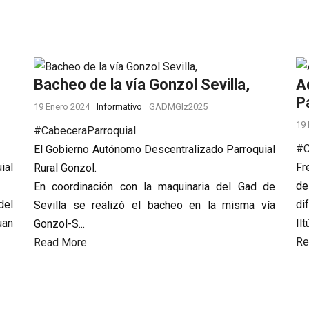
Bacheo de la vía Gonzol Sevilla,
A
P
19 Enero 2024
Informativo
GADMGlz2025
19 
#CabeceraParroquial
#
El Gobierno Autónomo Descentralizado Parroquial
ial
Fr
Rural Gonzol.
de
En coordinación con la maquinaria del Gad de
del
di
Sevilla se realizó el bacheo en la misma vía
uan
Il
Gonzol-S...
Re
Read More