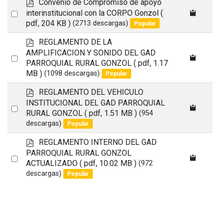
p
Convenio de Compromiso de apoyo
d
Select
interinstitucional con la CORPO Gonzol
(
f
pdf, 204 KB )
(2713 descargas)
Popular
an
item
p
REGLAMENTO DE LA
d
AMPLIFICACION Y SONIDO DEL GAD
Select
f
PARROQUIAL RURAL GONZOL
( pdf, 1.17
an
MB )
(1098 descargas)
Popular
item
p
REGLAMENTO DEL VEHICULO
d
INSTITUCIONAL DEL GAD PARROQUIAL
Select
f
RURAL GONZOL
( pdf, 1.51 MB )
(954
an
descargas)
Popular
item
p
REGLAMENTO INTERNO DEL GAD
d
PARROQUIAL RURAL GONZOL
Select
f
ACTUALIZADO
( pdf, 10.02 MB )
(972
an
descargas)
Popular
item