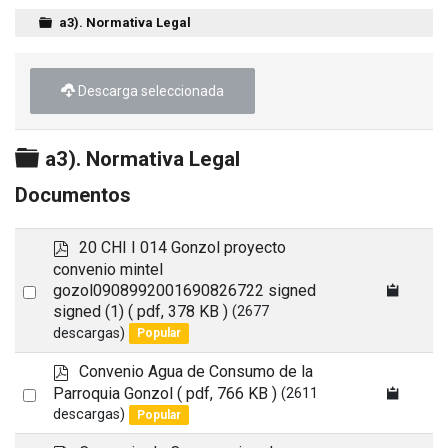
a3). Normativa Legal
Descarga seleccionada
Carpeta
a3). Normativa Legal
Documentos
p
20 CHI I 014 Gonzol proyecto
d
convenio mintel
f
Select
gozol0908992001690826722 signed
signed (1)
( pdf, 378 KB )
(2677
an
descargas)
Popular
item
p
Convenio Agua de Consumo de la
d
Select
Parroquia Gonzol
( pdf, 766 KB )
(2611
f
descargas)
Popular
an
item