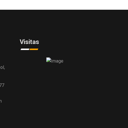
Visitas
ol,
77
m