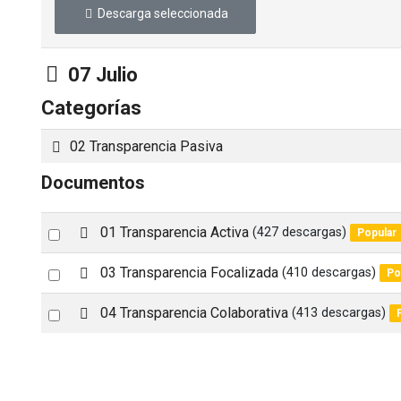
Descarga seleccionada
Carpeta
07 Julio
Categorías
Carpeta
02 Transparencia Pasiva
Documentos
d
Select
01 Transparencia Activa
(427 descargas)
Popular
e
an
f
d
Select
03 Transparencia Focalizada
(410 descargas)
Po
item
a
e
an
u
f
d
Select
04 Transparencia Colaborativa
(413 descargas)
l
item
a
e
an
t
u
f
l
item
a
t
u
l