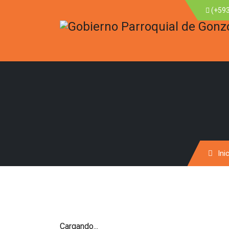
(+593
Ini
Cargando...