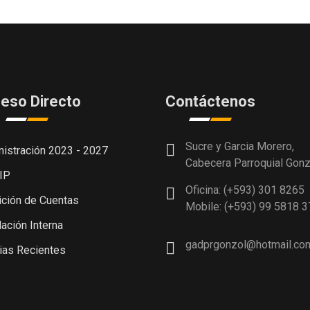
t
eso Directo
Contáctenos
Sucre y Garcia Morero,
istración 2023 - 2027
Cabecera Parroquial Gonz
IP
Oficina: (+593) 301 8265
ción de Cuentas
Mobile: (+593) 99 5818 3
ación Interna
gadprgonzol@hotmail.co
ias Recientes