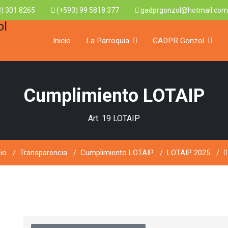
) 301 8265
(+593) 99 5818 377
gadprgonzol@hotmail.com
Inicio
La Parroquia
GADPR Gonzol
Cumplimiento LOTAIP
Art. 19 LOTAIP
cio
Transparencia
Cumplimiento LOTAIP
LOTAIP 2025
0