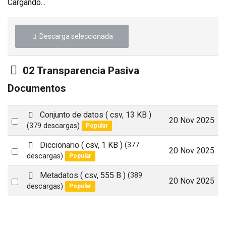
Cargando...
Descarga seleccionada
Carpeta
02 Transparencia Pasiva
Documentos
d
Conjunto de datos
( csv, 13 KB )
Select
20 Nov 2025
e
(379 descargas)
Popular
an
f
a
d
Diccionario
( csv, 1 KB )
(377
item
Select
20 Nov 2025
u
e
descargas)
Popular
an
l
f
t
a
d
Metadatos
( csv, 555 B )
(389
item
Select
20 Nov 2025
u
e
descargas)
Popular
an
l
f
t
a
item
u
l