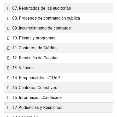
Carpeta
07. Resultados de las auditorías
Carpeta
08. Procesos de contratación publica
Carpeta
09. Incumplimiento de contratos
Carpeta
10. Planes y programas
Carpeta
11. Contratos de Crédito
Carpeta
12. Rendición de Cuentas
Carpeta
13. Viáticos
Carpeta
14. Responsables LOTAIP
Carpeta
15. Contratos Colectivos
Carpeta
16. Información Clasificada
Carpeta
17. Audiencias y Reuniones