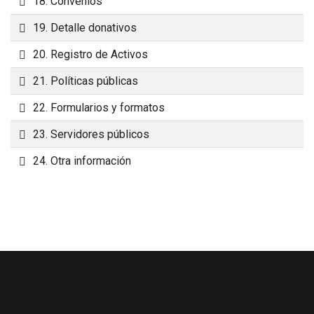
Carpeta
18. Convenios
Carpeta
19. Detalle donativos
Carpeta
20. Registro de Activos
Carpeta
21. Políticas públicas
Carpeta
22. Formularios y formatos
Carpeta
23. Servidores públicos
Carpeta
24. Otra información