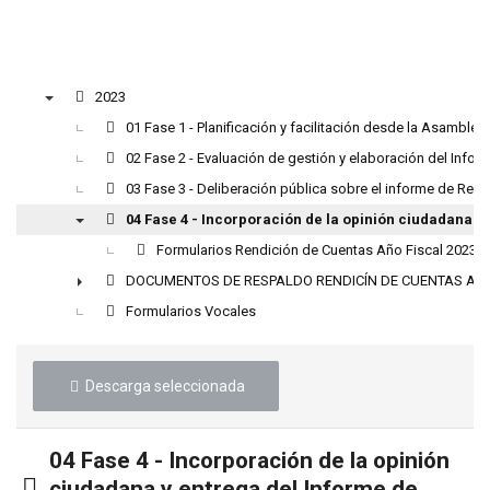
2023
▼
01 Fase 1 - Planificación y facilitación desde la Asamblea
02 Fase 2 - Evaluación de gestión y elaboración del Info
03 Fase 3 - Deliberación pública sobre el informe de Ren
04 Fase 4 - Incorporación de la opinión ciudadana y
▼
Formularios Rendición de Cuentas Año Fiscal 2023
DOCUMENTOS DE RESPALDO RENDICÍN DE CUENTAS AÑO
►
Formularios Vocales
Descarga seleccionada
04 Fase 4 - Incorporación de la opinión
Carpeta
ciudadana y entrega del Informe de