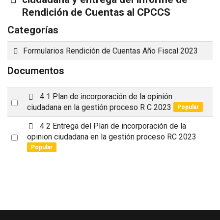
Rendición de Cuentas al CPCCS
Categorías
Carpeta
Formularios Rendición de Cuentas Año Fiscal 2023
Documentos
p
4 1 Plan de incorporación de la opinión
Select
d
ciudadana en la gestión proceso R C 2023
Popular
an
f
p
4 2 Entrega del Plan de incorporación de la
item
d
Select
opinion ciudadana en la gestión proceso RC 2023
f
Popular
an
item