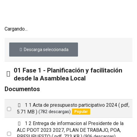
Cargando...
Descarga seleccionada
01 Fase 1 - Planificación y facilitación
Carpeta
desde la Asamblea Local
Documentos
p
1 1 Acta de presupuesto participativo 2024
( pdf,
Select
d
5.71 MB )
(782 descargas)
Popular
an
f
p
1 2 Entrega de informacion al Presidente de la
item
d
ALC PDOT 2023 2027, PLAN DE TRABAJO, POA,
Select
f
PRESUPUESTO
( pdf, 723 KB )
(906 descargas)