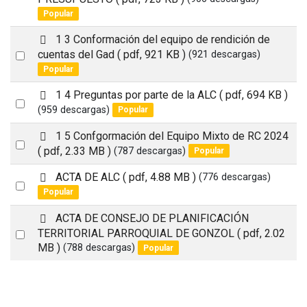
an
Popular
item
p
1 3 Conformación del equipo de rendición de
d
Select
cuentas del Gad
( pdf, 921 KB )
(921 descargas)
f
Popular
an
item
p
1 4 Preguntas por parte de la ALC
( pdf, 694 KB )
Select
d
(959 descargas)
Popular
an
f
p
1 5 Confgormación del Equipo Mixto de RC 2024
item
Select
d
( pdf, 2.33 MB )
(787 descargas)
Popular
an
f
p
ACTA DE ALC
( pdf, 4.88 MB )
(776 descargas)
item
Select
d
Popular
an
f
p
ACTA DE CONSEJO DE PLANIFICACIÓN
item
d
Select
TERRITORIAL PARROQUIAL DE GONZOL
( pdf, 2.02
f
MB )
(788 descargas)
Popular
an
item