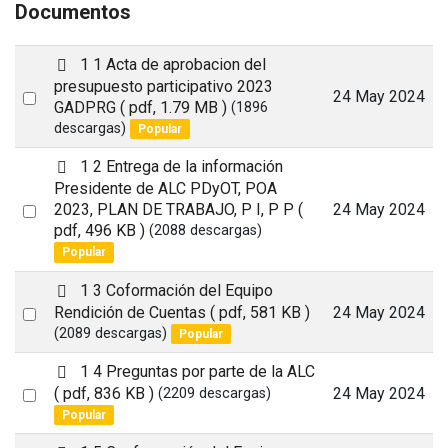
Documentos
p
1 1 Acta de aprobacion del
d
presupuesto participativo 2023
Select
24 May 2024
f
GADPRG
( pdf, 1.79 MB )
(1896
an
descargas)
Popular
item
p
1 2 Entrega de la información
d
Presidente de ALC PDyOT, POA
f
Select
2023, PLAN DE TRABAJO, P I, P P
(
24 May 2024
pdf, 496 KB )
(2088 descargas)
an
Popular
item
p
1 3 Coformación del Equipo
d
Select
Rendición de Cuentas
( pdf, 581 KB )
24 May 2024
f
(2089 descargas)
Popular
an
item
p
1 4 Preguntas por parte de la ALC
d
Select
( pdf, 836 KB )
24 May 2024
(2209 descargas)
f
Popular
an
item