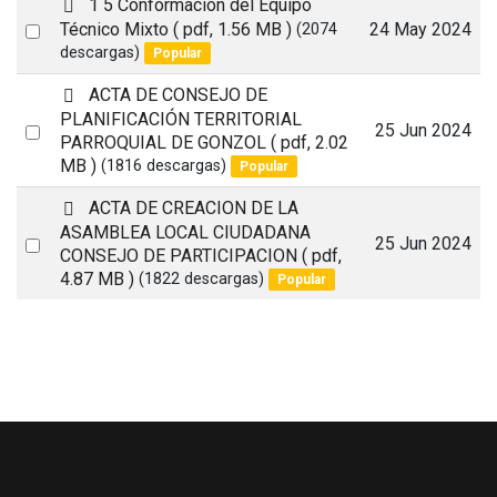
p
1 5 Conformación del Equipo
d
Select
Técnico Mixto
( pdf, 1.56 MB )
24 May 2024
(2074
f
descargas)
Popular
an
item
p
ACTA DE CONSEJO DE
d
PLANIFICACIÓN TERRITORIAL
Select
25 Jun 2024
f
PARROQUIAL DE GONZOL
( pdf, 2.02
an
MB )
(1816 descargas)
Popular
item
p
ACTA DE CREACION DE LA
d
ASAMBLEA LOCAL CIUDADANA
Select
25 Jun 2024
f
CONSEJO DE PARTICIPACION
( pdf,
an
4.87 MB )
(1822 descargas)
Popular
item