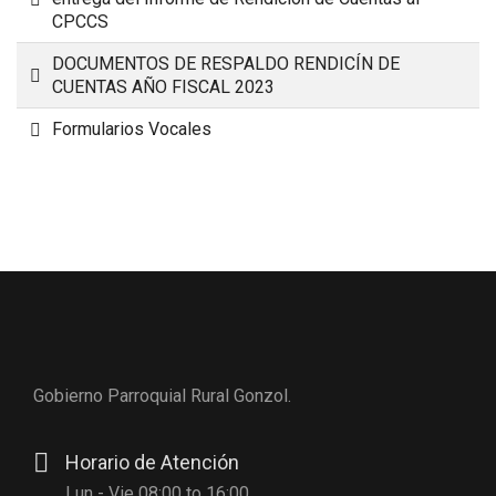
CPCCS
DOCUMENTOS DE RESPALDO RENDICÍN DE
Carpeta
CUENTAS AÑO FISCAL 2023
Carpeta
Formularios Vocales
Gobierno Parroquial Rural Gonzol.
Horario de Atención
Lun - Vie 08:00 to 16:00